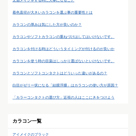
太眉メイクをする時に大事になること
着色直径が大きいカラコンを選ぶ事の重要性とは
カラコンの厚みは気にした方が良いのか？
カラコンやソフトカラコンの重ねづけはしてはいけないです。
カラコンを付ける時はどういうタイミングが付けるのが良いか
カラコンを使う時の目薬はしっかり選ばないといけないです。
カラコンとソフトコンタクトはどういった違いがあるの？
白目がゼリー状になる「結膜浮腫」はカラコンの使い方が原因？
「カラーコンタクトの選び方」近視の人はここにきをつけよう
カラコン一覧
アイメイクのブラック